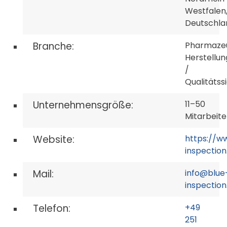
Westfalen
Deutschla
Branche:
Pharmazeu
Herstellun
/
Qualitätss
Unternehmensgröße:
11–50
Mitarbeit
Website:
https://w
inspectio
Mail:
info@blue
inspectio
Telefon:
+49
251